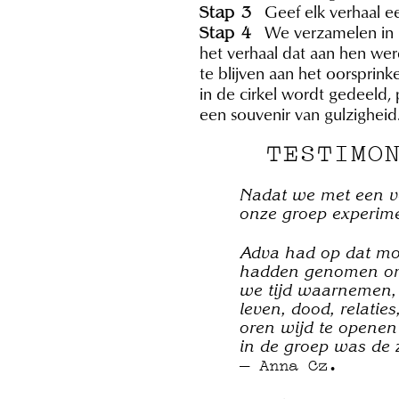
Geef elk verhaal ee
Stap 3
We verzamelen in gr
Stap 4
het verhaal dat aan hen we
te blijven aan het oorsprin
in de cirkel wordt gedeeld,
een souvenir van gulzigheid
TESTIMO
Nadat we met een ve
onze groep experime
Adva had op dat mom
hadden genomen om o
we tijd waarnemen, 
leven, dood, relati
oren wijd te openen
in de groep was de z
Anna Cz.