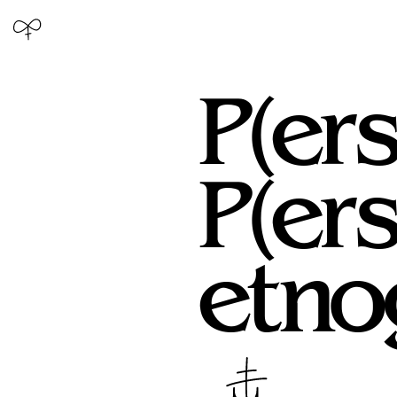
P(er
P(er
etno