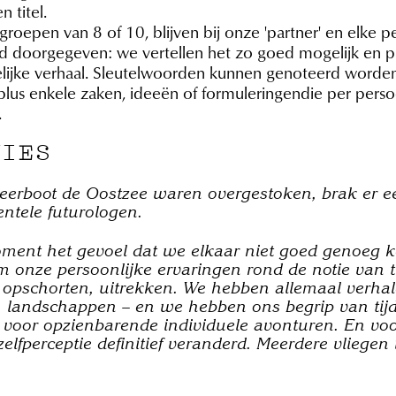
n titel.
oepen van 8 of 10, blijven bij onze 'partner' en elke pe
rd doorgegeven: we vertellen het zo goed mogelijk en 
kelijke verhaal. Sleutelwoorden kunnen genoteerd worde
 plus enkele zaken, ideeën of formuleringendie per pers
.
NIES
erboot de Oostzee waren overgestoken, brak er een 
ntele futurologen.
ent het gevoel dat we elkaar niet goed genoeg ke
nze persoonlijke ervaringen rond de notie van tij
opschorten, uitrekken. We hebben allemaal verhale
es, landschappen – en we hebben ons begrip van tij
 voor opzienbarende individuele avonturen. En vo
elfperceptie definitief veranderd. Meerdere vliegen 