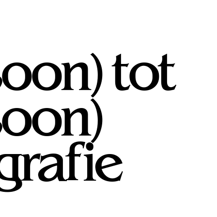
soon) tot
soon)
grafie