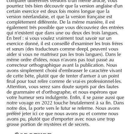
comparer différentes versions d'un même article, vous
pourriez très bien découvrir que la version anglaise d'un
certain exercice est deux fois moins longue que la
version néerlandaise, et que la version française est
complètement différente. De la même manière, il est
également très possible que vous découvriez des entrées
qui n'existent que dans une ou deux des trois langues.
En bref : si vous voulez vraiment tout savoir sur un
exercice donné, il est conseillé d'examiner les trois frères
et sœurs (des traducteurs comme deepL peuvent vous
aider si vous ne maîtrisez pas les trois langues). Dans le
même ordre d'idées, nous n'avons pas tout passé au
correcteur orthographique avant la publication. Nous
avons simplement choisi d'embrasser le caractère vivant
de cette bête, plutôt que de tenter d'arriver à un point
final pour tout relire comme de vrai·es professionnel·les.
Attention, vous serez sans doute surpris par des fautes
de grammaire et d'orthographe, et nous espérons que
votre humeur sera indulgente. Enfin, il se passe aussi que
notre voyage en 2022 touche brutalement à sa fin. Dans
notre dos, la porte vers le futur se referme. Nous avons
préféré jeter ici ce que nous avons pu et comme nous
avons pu, plutôt que d'emporter avec nous une trop
grosse portion de mystères et de secrets.