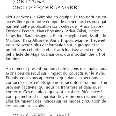
ÉCRITURE
CROISÉE/MÉLANGÉE
Nous écrivons le Grimoire en équipe. Le tapuscrit est en
accès libre pour notre équipe de recherche. Les voix qui
hantent cette publication sont celles de :
Anna Czapski
,
Diederik Peeters
,
Hans Bryssinck
,
Adva Zakai
,
Heike
Langsdorf
,
Sarah Magnan
,
Pierre Huyghebaert
,
Mathilde
Maillard
,
Rasa Alksnyte
,
Anna Rispoli
,
Marine Thévenet
.
Vous trouverez plus d'information sur le groupe et le
projet dans
cet article
et
cet article
. Lisez aussi
ce très
bel article de Maja Kuzmanovic
qui introduit 'the art of
futuring'.
Au moment présent où nous entrelaçons nos mots, nous
avons peu de recul sur l'impact du
sur le style.
collectif
Et puis, vous vous apercevrez que dans les sections
consacrées aux crédits que nous racontons toujours d'où
provient l'activité, qui nous l'a transmise et dans quel
contexte. Ces mentions qui sont aussi des "dédicaces"
vont permettront d'approfondir vos propres recherches.
Elles fournissent des indices sur les modes circulation de
ces savoureux savoirs.
COPYLEFT-RIGHT