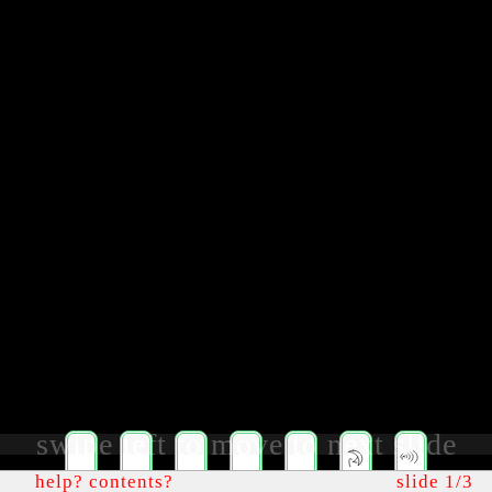
swipe left to move to next slide
1
2
3
4
5
*
help?
contents?
slide 1/3