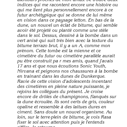
indices qui me racontent encore une histoire ou
qui me lient plus personnellement encore à ce
futur archétypique qui se donne de lui même
en vision dans ce paysage letton. En bas de la
dune, un nouvel un éclat de bitume, qui semble
avoir été projeté ou planté comme une stèle
dans le sol. Dessus, dessiné à la bombe dans un
vert anisé qui suit très bien avec la texture du
bitume terrazo brut, il y a un A, comme mon
prénom. Cette tombe est la mienne et ce
cimetière du futur ou cimetière parallèle aurait
pu être construit pa r mes amis, quand j'avais
17 ans et que nous écoutions Sonic Youth,
Nirvana et peignons nos chaussures à la bombe
en trainant dans les dunes de Dunkerque.
Ravie de cette vision d'adolescents inventant
des cimetières en pleine nature puissante, je
rejoins les collègues du présent. Je croise
encore de drôles de champignons, flanqués sur
la dune écroulée. Ils sont verts de gris, couleur
opaline et ressemble à des laitues dures en
ciment. Sans doute un nouvel organisme. Au
loin, sur le terre-plein de bitume, je vois Rasa
fixer le sol avec attention puis je l'entends