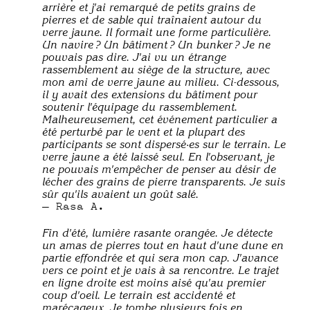
arrière et j'ai remarqué de petits grains de
pierres et de sable qui traînaient autour du
verre jaune. Il formait une forme particulière.
Un navire ? Un bâtiment ? Un bunker ? Je ne
pouvais pas dire. J'ai vu un étrange
rassemblement au siège de la structure, avec
mon ami de verre jaune au milieu. Ci-dessous,
il y avait des extensions du bâtiment pour
soutenir l'équipage du rassemblement.
Malheureusement, cet événement particulier a
été perturbé par le vent et la plupart des
participants se sont dispersé·es sur le terrain. Le
verre jaune a été laissé seul. En l'observant, je
ne pouvais m'empêcher de penser au désir de
lécher des grains de pierre transparents. Je suis
sûr qu'ils avaient un goût salé.
Rasa A.
Fin d'été, lumière rasante orangée. Je détecte
un amas de pierres tout en haut d'une dune en
partie effondrée et qui sera mon cap. J'avance
vers ce point et je vais à sa rencontre. Le trajet
en ligne droite est moins aisé qu'au premier
coup d'oeil. Le terrain est accidenté et
marécageux. Je tombe plusieurs fois en