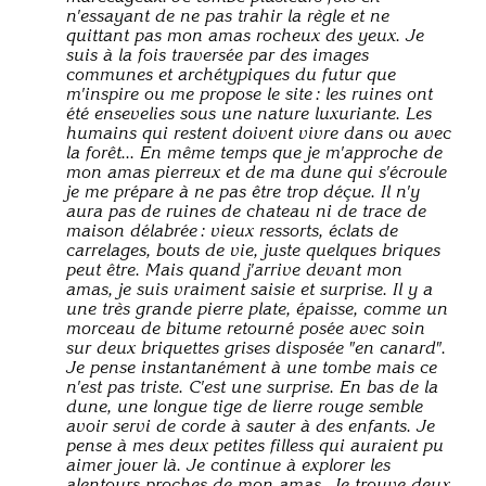
n'essayant de ne pas trahir la règle et ne
quittant pas mon amas rocheux des yeux. Je
suis à la fois traversée par des images
communes et archétypiques du futur que
m'inspire ou me propose le site : les ruines ont
été ensevelies sous une nature luxuriante. Les
humains qui restent doivent vivre dans ou avec
la forêt... En même temps que je m'approche de
mon amas pierreux et de ma dune qui s'écroule
je me prépare à ne pas être trop déçue. Il n'y
aura pas de ruines de chateau ni de trace de
maison délabrée : vieux ressorts, éclats de
carrelages, bouts de vie, juste quelques briques
peut être. Mais quand j'arrive devant mon
amas, je suis vraiment saisie et surprise. Il y a
une très grande pierre plate, épaisse, comme un
morceau de bitume retourné posée avec soin
sur deux briquettes grises disposée "en canard".
Je pense instantanément à une tombe mais ce
n'est pas triste. C'est une surprise. En bas de la
dune, une longue tige de lierre rouge semble
avoir servi de corde à sauter à des enfants. Je
pense à mes deux petites filless qui auraient pu
aimer jouer là. Je continue à explorer les
alentours proches de mon amas. Je trouve deux